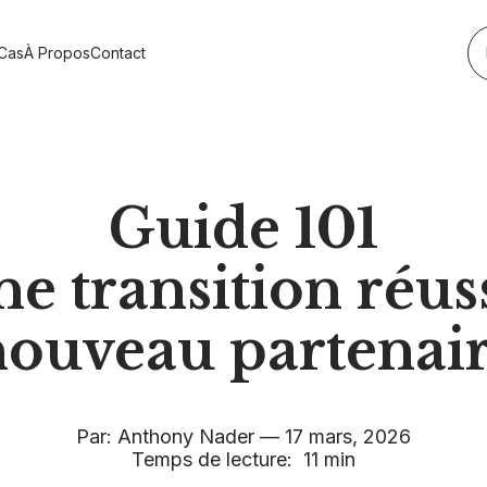
Cas
À Propos
Contact
s
Guide 101
e transition réus
nouveau partenair
Par
:
Anthony Nader
—
17 mars, 2026
Temps de lecture
: 11 min