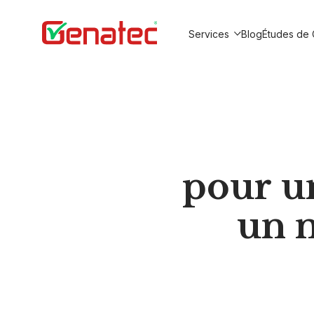
Services
Blog
Études de 
Show submenu for Service
pour un
un 