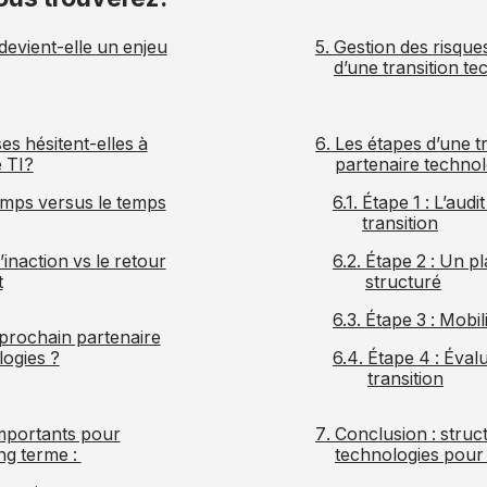
 devient-elle un enjeu
Gestion des risques
d’une transition t
es hésitent-elles à
Les étapes d’une t
 TI?
partenaire techno
emps versus le temps
Étape 1 : L’aud
transition
l’inaction vs le retour
Étape 2 : Un pl
t
structuré
Étape 3 : Mobil
prochain partenaire
logies ?
Étape 4 : Évalu
transition
importants pour
Conclusion : struct
ong terme :
technologies pour 